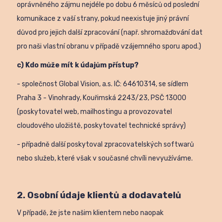
oprávněného zájmu nejdéle po dobu 6 měsíců od poslední
komunikace z vaší strany, pokud neexistuje jiný právní
důvod pro jejich další zpracování (např. shromažďování dat
pro naši vlastní obranu v případě vzájemného sporu apod.)
c) Kdo může mít k údajům přístup?
- společnost Global Vision, a.s. IČ: 64610314, se sídlem
Praha 3 - Vinohrady, Kouřimská 2243/23, PSČ 13000
(poskytovatel web, mailhostingu a provozovatel
cloudového uložiště, poskytovatel technické správy)
- případně další poskytoval zpracovatelských softwarů
nebo služeb, které však v současné chvíli nevyužíváme.
2. Osobní údaje klientů a dodavatelů
V případě, že jste našim klientem nebo naopak