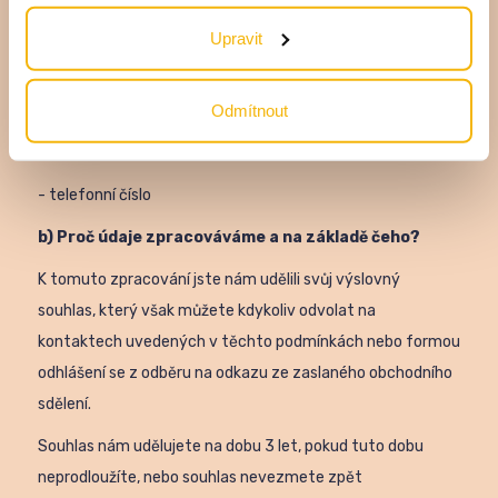
Upravit
3. Zasílání obchodních sdělení
(newsletterů)
Odmítnout
a) Které osobní údaje zpracováváme?
- e-mail
- telefonní číslo
b) Proč údaje zpracováváme a na základě čeho?
K tomuto zpracování jste nám udělili svůj výslovný
souhlas, který však můžete kdykoliv odvolat na
kontaktech uvedených v těchto podmínkách nebo formou
odhlášení se z odběru na odkazu ze zaslaného obchodního
sdělení.
Souhlas nám udělujete na dobu 3 let, pokud tuto dobu
neprodloužíte, nebo souhlas nevezmete zpět