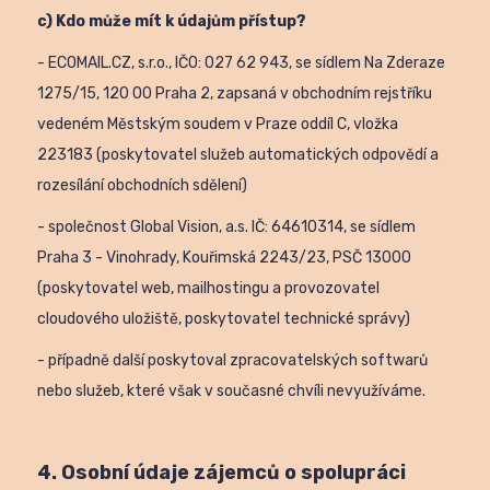
c) Kdo může mít k údajům přístup?
- ECOMAIL.CZ, s.r.o., IČO: 027 62 943, se sídlem Na Zderaze
1275/15, 120 00 Praha 2, zapsaná v obchodním rejstříku
vedeném Městským soudem v Praze oddíl C, vložka
223183 (poskytovatel služeb automatických odpovědí a
rozesílání obchodních sdělení)
- společnost Global Vision, a.s. IČ: 64610314, se sídlem
Praha 3 - Vinohrady, Kouřimská 2243/23, PSČ 13000
(poskytovatel web, mailhostingu a provozovatel
cloudového uložiště, poskytovatel technické správy)
- případně další poskytoval zpracovatelských softwarů
nebo služeb, které však v současné chvíli nevyužíváme.
4. Osobní údaje zájemců o spolupráci