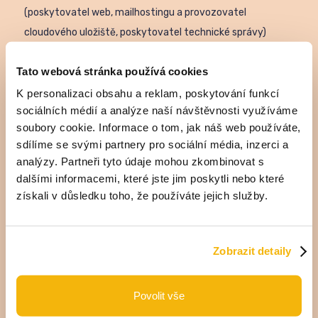
(poskytovatel web, mailhostingu a provozovatel
cloudového uložiště, poskytovatel technické správy)
- Microsoft Ireland Operations Limited, Attn: Data
Tato webová stránka používá cookies
Protection Officer, One Microsoft Place, South County
K personalizaci obsahu a reklam, poskytování funkcí
Business Park, Leopardstown, Dublin 18, Ireland
sociálních médií a analýze naší návštěvnosti využíváme
- Google Ireland Limited, (Registrační číslo: 368047 / DIČ:
soubory cookie. Informace o tom, jak náš web používáte,
sdílíme se svými partnery pro sociální média, inzerci a
IE6388047V), Gordon House, Barrow Street, Dublin 4, Irsko
analýzy. Partneři tyto údaje mohou zkombinovat s
- dodavatelé grafických a produkčních služeb
dalšími informacemi, které jste jim poskytli nebo které
získali v důsledku toho, že používáte jejich služby.
- dodavatelé korektorských a překladatelských služeb
- dodavatelé distribučních služeb a dopravní společnosti
Zobrazit detaily
Osobní údaje můžeme také předat orgánům veřejné
správy, pokud o to budeme požádáni. Aktuální seznam
zpracovatelů je možné si vyžádat na legal@copu.cz.
Povolit vše