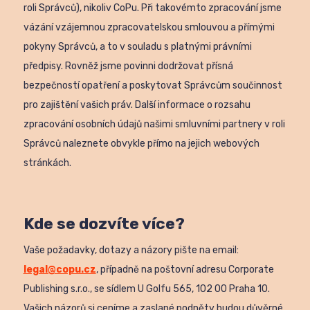
roli Správců), nikoliv CoPu. Při takovémto zpracování jsme
vázání vzájemnou zpracovatelskou smlouvou a přímými
pokyny Správců, a to v souladu s platnými právními
předpisy. Rovněž jsme povinni dodržovat přísná
bezpečností opatření a poskytovat Správcům součinnost
pro zajištění vašich práv. Další informace o rozsahu
zpracování osobních údajů našimi smluvními partnery v roli
Správců naleznete obvykle přímo na jejich webových
stránkách.
Kde se dozvíte více?
Vaše požadavky, dotazy a názory pište na email:
legal@copu.cz
, případně na poštovní adresu Corporate
Publishing s.r.o., se sídlem U Golfu 565, 102 00 Praha 10.
Vašich názorů si ceníme a zaslané podněty budou důvěrné.