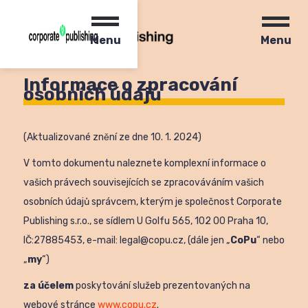
Menu
Menu
Informace o zpracování
osobních údajů
(Aktualizované znění ze dne 10. 1. 2024)
V tomto dokumentu naleznete komplexní informace o
vašich právech souvisejících se zpracováváním vašich
osobních údajů správcem, kterým je společnost Corporate
Publishing s.r.o., se sídlem U Golfu 565, 102 00 Praha 10,
IČ:27885453, e-mail: legal@copu.cz, (dále jen „
CoPu
“ nebo
„
my
“)
za účelem
poskytování služeb prezentovaných na
webové stránce
www.copu.cz
.