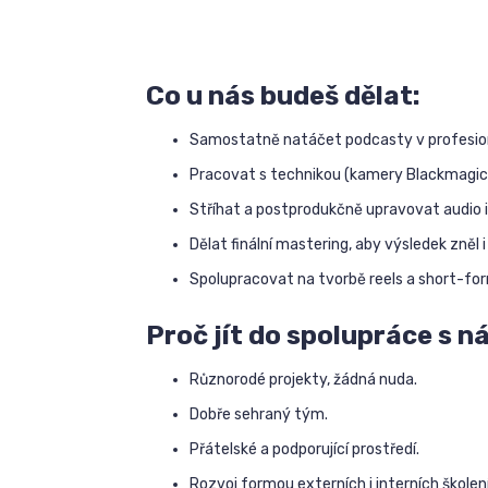
Co u nás budeš dělat:
Samostatně natáčet podcasty v profesion
Pracovat s technikou (kamery Blackmagic 
Stříhat a postprodukčně upravovat audio i
Dělat finální mastering, aby výsledek zněl i
Spolupracovat na tvorbě reels a short-form
Proč jít do spolupráce s ná
Různorodé projekty, žádná nuda.
Dobře sehraný tým.
Přátelské a podporující prostředí.
Rozvoj formou externích i interních školení