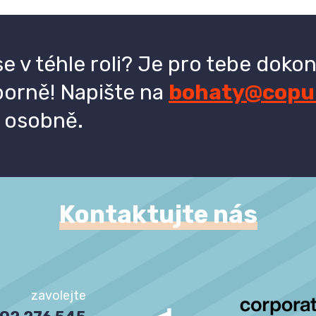
se v téhle roli? Je pro tebe doko
borně! Napište na
bohaty@copu
 osobně.
Kontaktujte nás
zavolejte