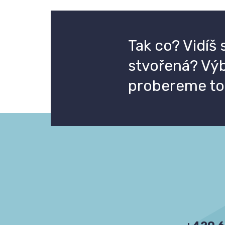
Tak co? Vidíš 
stvořená? Vý
probereme to