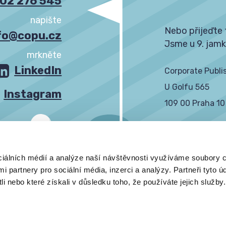
02 276 545
napište
Nebo přijeďte 
fo@copu.cz
Jsme u 9. jamk
mrkněte
LinkedIn
Corporate Publis
U Golfu 565
Instagram
109 00 Praha 10
IČ: 27885453
DIČ: CZ278854
ciálních médií a analýze naší návštěvnosti využíváme soubory c
i partnery pro sociální média, inzerci a analýzy. Partneři tyto 
GDPR informace
Hledáme do týmu
i nebo které získali v důsledku toho, že používáte jejich služby.
práva vyhrazena 2013 - 2025.
Vytvořeno s
v Praze na 