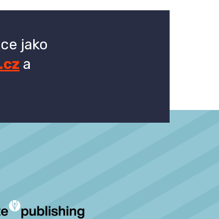
nce jako
.cz
a