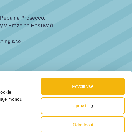
třeba na Prosecco.
y v Praze na Hostivaři.
hing s.r.o
Povolit vše
53
ookie.
údaje mohou
Upravit
Hostivaři.
Odmítnout