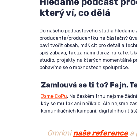
Hledáme podcast pro
který ví, co dělá
Do našeho podcastového studia hledáme
producenta/producentku na částečný úva
baví tvořit obsah, máš cit pro detail a tech
spíš zábava, tak za námi doraž na kafe. U
studio, projekty na kterých momentálně 
pobavíme se o možnostech spolupráce.
Zamlouvá se ti to? Fajn. T
Jsme CoPu
. Na českém trhu nejsme žádní 
kdy se mu tak ani neříkalo. Ale nejsme z
komunikačních kampaní, digitálního i tiš
Omrkni
naše reference
a 