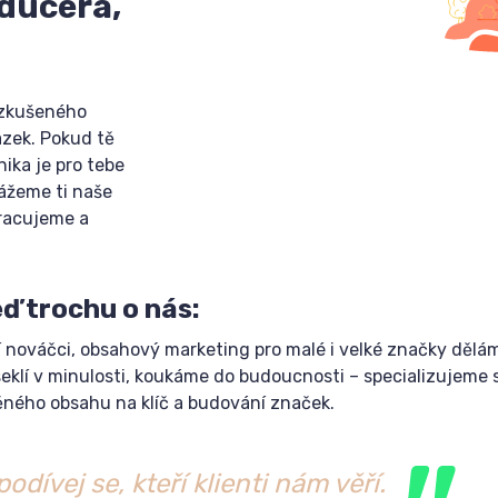
ducera,
 zkušeného
zek. Pokud tě
nika je pro tebe
kážeme ti naše
pracujeme a
eď trochu o nás:
nováčci, obsahový marketing pro malé i velké značky děláme 
aseklí v minulosti, koukáme do budoucnosti – specializujeme
těného obsahu na klíč a budování značek.
podívej se, kteří klienti nám věří.