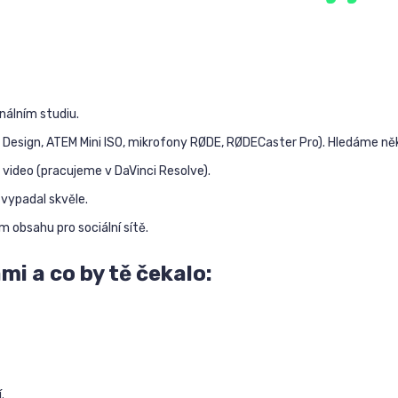
álním studiu.
Design, ATEM Mini ISO, mikrofony RØDE, RØDECaster Pro). Hledáme něk
 video (pracujeme v DaVinci Resolve).
 vypadal skvěle.
 obsahu pro sociální sítě.
mi a co by tě čekalo:
.