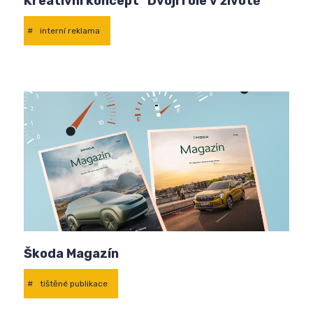
Kreativní koncept "Dvojí role v životě"
#
interní reklama
Škoda Magazín
#
tištěné publikace