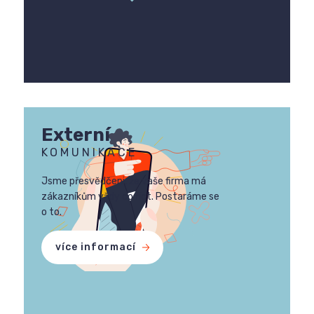
Externí
KOMUNIKACE
Jsme přesvědčeni, že vaše firma má
zákazníkům vždy co říct. Postaráme se
o to.
více informací