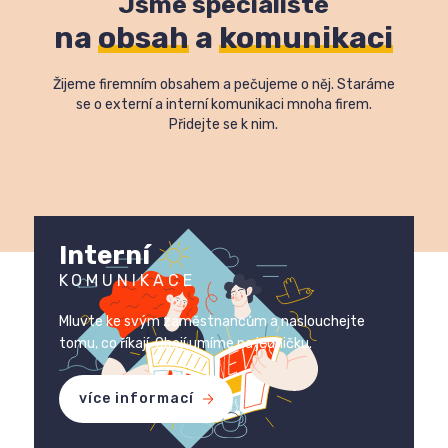
Jsme specialisté
na 
obsah
 a 
komunikaci
Žijeme firemním obsahem a pečujeme o něj. Staráme
se o externí a interní komunikaci mnoha firem.
Přidejte se k nim.
Interní
KOMUNIKACE
Mluvte ke svým zaměstnancům a naslouchejte
tomu, co říkají. Obojí umíme na jedničku.
více informací