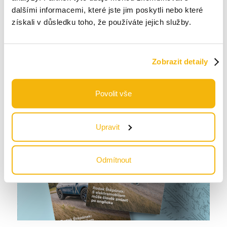
dalšími informacemi, které jste jim poskytli nebo které
získali v důsledku toho, že používáte jejich služby.
Costa Coffee Times
Zobrazit detaily
#
tištěné publikace
Povolit vše
Upravit
Odmítnout