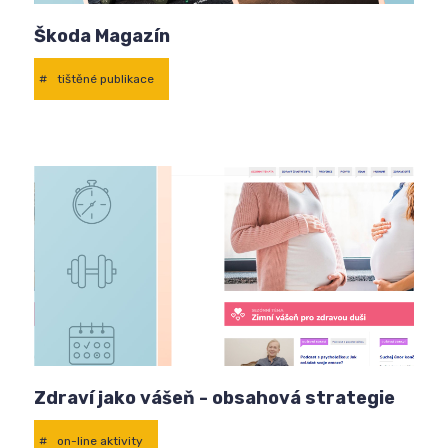
Škoda Magazín
#
tištěné publikace
Zdraví jako vášeň - obsahová strategie
#
on-line aktivity