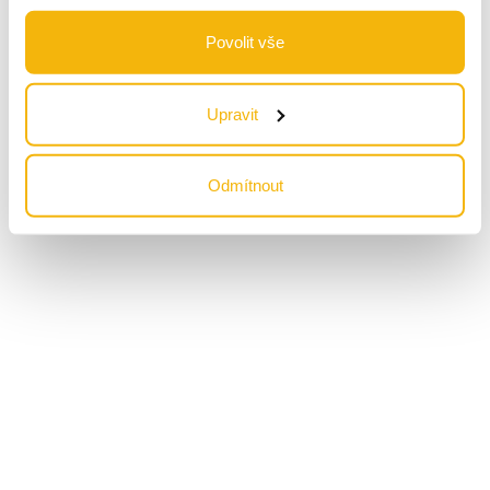
tradici prvorepublikových kaváren
Povolit vše
vychází od května 2012 až
Upravit
doteď
Odmítnout
ve zkoušce časem uspěl
Obsahovou stránku