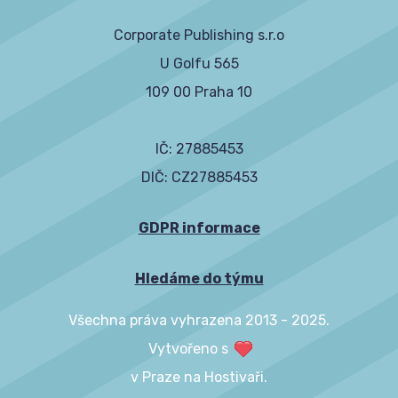
Corporate Publishing s.r.o
U Golfu 565
109 00 Praha 10
IČ: 27885453
DIČ: CZ27885453
GDPR informace
Hledáme do týmu
Všechna práva vyhrazena 2013 - 2025.
Vytvořeno s
v Praze na Hostivaři.