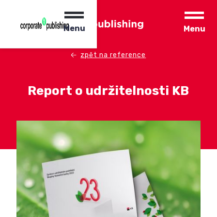
Menu
Menu
zpět na reference
Report o udržitelnosti KB