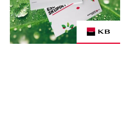
klienta Komerční banku
ESG
Report o udržitelném podnikání
Skupiny KB za rok 2023