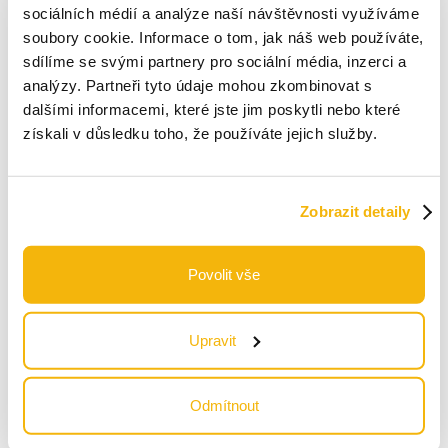
sociálních médií a analýze naší návštěvnosti využíváme
soubory cookie. Informace o tom, jak náš web používáte,
sdílíme se svými partnery pro sociální média, inzerci a
Agenda 2030
analýzy. Partneři tyto údaje mohou zkombinovat s
Biodiverzita
dalšími informacemi, které jste jim poskytli nebo které
získali v důsledku toho, že používáte jejich služby.
Cirkulární ekonomika
CSR
Zobrazit detaily
CSRD
Povolit vše
Dekarbonizační křivka
Dopadové investování (Impact Investing)
Upravit
Due diligence
Odmítnout
Environment (Životní prostředí)