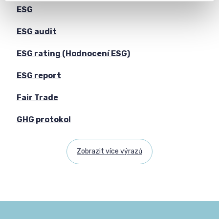
ESG
ESG audit
ESG rating (Hodnocení ESG)
ESG report
Fair Trade
GHG protokol
Zobrazit více výrazů