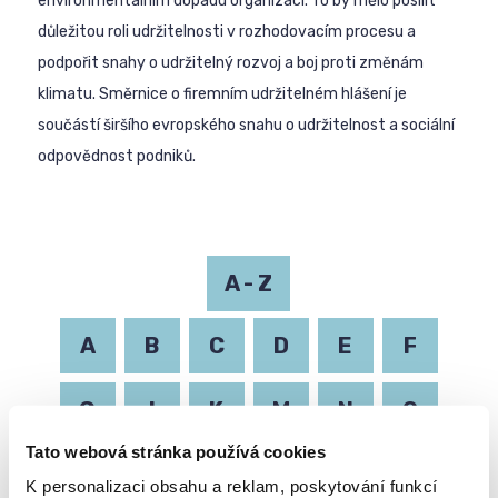
environmentálním dopadu organizací. To by mělo posílit
důležitou roli udržitelnosti v rozhodovacím procesu a
podpořit snahy o udržitelný rozvoj a boj proti změnám
klimatu. Směrnice o firemním udržitelném hlášení je
součástí širšího evropského snahu o udržitelnost a sociální
odpovědnost podniků.
A - Z
A
B
C
D
E
F
G
I
K
M
N
O
Tato webová stránka používá cookies
P
R
S
T
U
Z
K personalizaci obsahu a reklam, poskytování funkcí