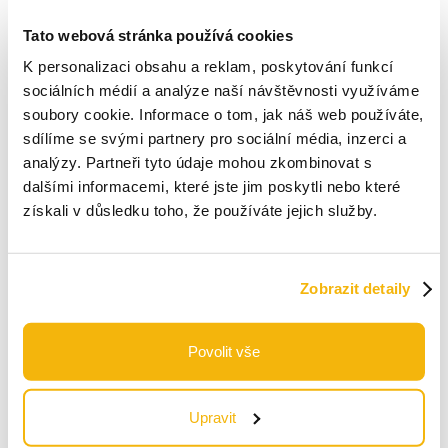
A
B
C
D
E
F
Tato webová stránka používá cookies
K personalizaci obsahu a reklam, poskytování funkcí
G
I
K
M
N
O
sociálních médií a analýze naší návštěvnosti využíváme
soubory cookie. Informace o tom, jak náš web používáte,
P
R
S
T
U
Z
sdílíme se svými partnery pro sociální média, inzerci a
analýzy. Partneři tyto údaje mohou zkombinovat s
dalšími informacemi, které jste jim poskytli nebo které
získali v důsledku toho, že používáte jejich služby.
Agenda 2030
Biodiverzita
Zobrazit detaily
Cirkulární ekonomika
CSR
Povolit vše
CSRD
Upravit
Dekarbonizační křivka