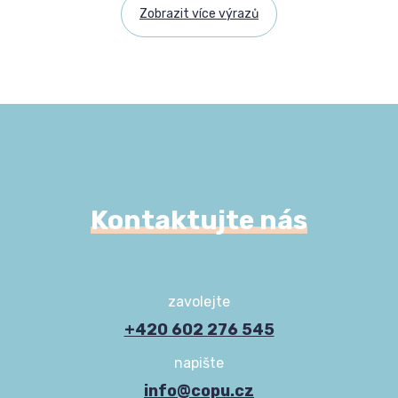
Zobrazit více výrazů
Kontaktujte nás
zavolejte
+420 602 276 545
napište
info@copu.cz