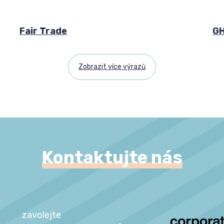
Fair Trade
GH
Zobrazit více výrazů
Kontaktujte nás
zavolejte