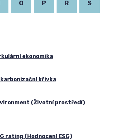
N
O
P
R
S
rkulární ekonomika
karbonizační křivka
vironment (Životní prostředí)
G rating (Hodnocení ESG)