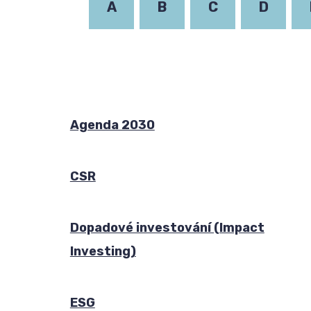
A
B
C
D
Agenda 2030
CSR
Dopadové investování (Impact
Investing)
ESG