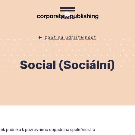
Menu
zpět na udržitelnost
Social (Sociální)
k podniku k pozitivnímu dopadu na společnost a