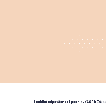
Sociální odpovědnost podniku (CSR):
Závaze