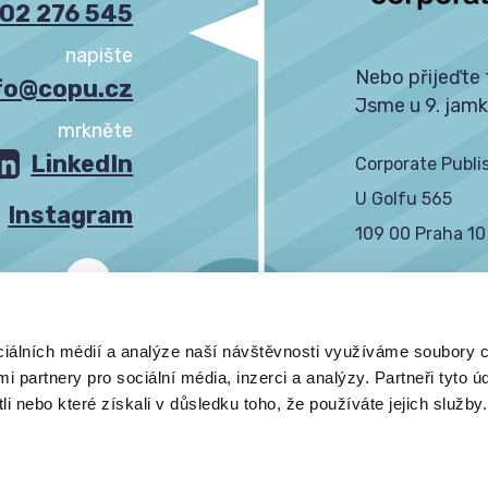
02 276 545
napište
Nebo přijeďte 
fo@copu.cz
Jsme u 9. jamk
mrkněte
LinkedIn
Corporate Publis
U Golfu 565
Instagram
109 00 Praha 10
IČ: 27885453
DIČ: CZ278854
ciálních médií a analýze naší návštěvnosti využíváme soubory c
i partnery pro sociální média, inzerci a analýzy. Partneři tyto 
GDPR informace
Hledáme do týmu
i nebo které získali v důsledku toho, že používáte jejich služby.
práva vyhrazena 2013 - 2025.
Vytvořeno s
v Praze na 