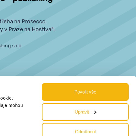
třeba na Prosecco.
y v Praze na Hostivaři.
hing s.r.o
Povolit vše
53
ookie.
údaje mohou
Upravit
Hostivaři.
Odmítnout