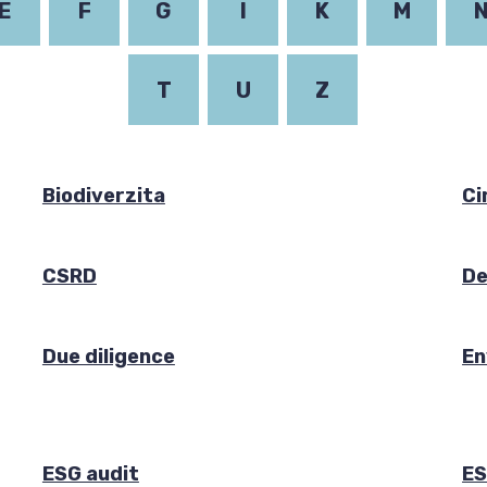
E
F
G
I
K
M
T
U
Z
Biodiverzita
Ci
CSRD
De
Due diligence
En
ESG audit
ES